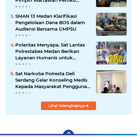
Pimpin Wartawan Pemko
Medan
SMAN 13 Medan Klarifikasi
Pengelolaan Dana BOS dalam
Audiensi Bersama GMPSU
Polantas Menyapa, Sat Lantas
Polrestabes Medan Berikan
Layanan Humanis untuk
Pendaftaran Pemohon SIM
Sat Narkoba Polresta Deli
Serdang Gelar Konseling Medis
Kepada Masyarakat Pengguna
Narkotika di Posko Kampung
Bersih Narkoba
Lihat Selengkapnya