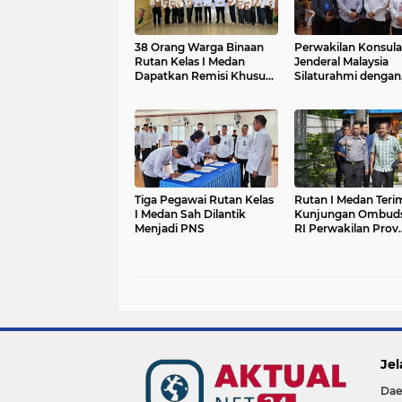
38 Orang Warga Binaan
Perwakilan Konsula
Rutan Kelas I Medan
Jenderal Malaysia
Dapatkan Remisi Khusus
Silaturahmi dengan
Waisak
Karutan Kelas I Me
Tiga Pegawai Rutan Kelas
Rutan I Medan Teri
I Medan Sah Dilantik
Kunjungan Ombud
Menjadi PNS
RI Perwakilan Prov.
Sumut
Jel
Dae