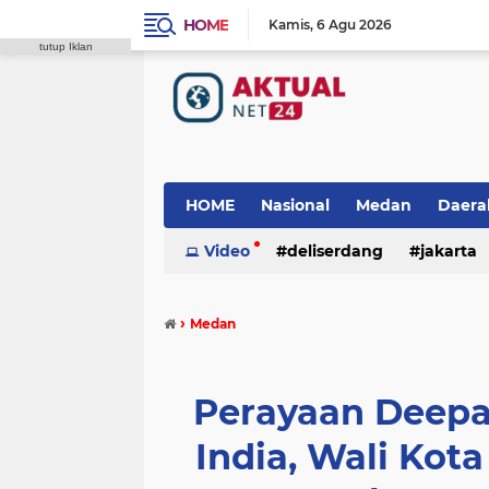
HOME
Kamis
6 Agu 2026
tutup Iklan
HOME
Nasional
Medan
Daera
Video
deliserdang
jakarta
padang lawas
polres tanah karo
›
Medan
Perayaan Deepav
India, Wali Kot