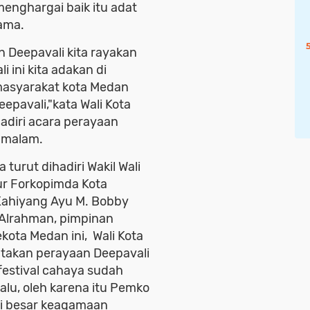
enghargai baik itu adat
gama.
Deepavali kita rayakan
i ini kita adakan di
masyarakat kota Medan
epavali,"kata Wali Kota
diri acara perayaan
) malam.
turut dihadiri Wakil Wali
ur Forkopimda Kota
Kahiyang Ayu M. Bobby
 Alrahman, pimpinan
ota Medan ini, Wali Kota
takan perayaan Deepavali
festival cahaya sudah
lalu, oleh karena itu Pemko
ri besar keagamaan