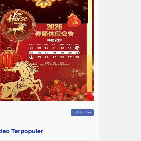
✕ Tutup Iklan
deo Terpopuler