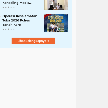
Konseling Medis
Kepada Masyarakat
Pengguna Narkotika
di Posko Kampung
Operasi Keselamatan
Bersih Narkoba
Toba 2026 Polres
Tanah Karo
Lihat Selengkapnya