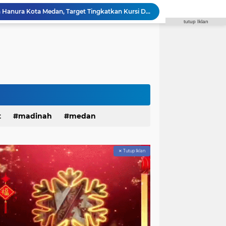
Janses Simbolon Pimpin Hanura Kota Medan, Target Tingkatkan Kursi DPRD
tutup Iklan
Rakornispen TNI 2026 Tingkatkan Silaturahmi dan Sinergi dalam Menghadapi Perang Informasi
Polantas Menyapa, Sat Lantas Polrestabes Medan Berikan Layanan Humanis untuk Pendaftaran Pemohon SIM
r Patroli Malam Antisipasi Gangguan Kamtibmas
SMAN 13 Medan Klarifikasi Pengelolaan Dana BOS dalam Audiensi Bersama GMPSU
Dukungan Menguat, Edison Ginting Berpeluang Kembali Pimpin Wartawan Pemko Medan
Sahur On The Road, Wujud Kepedulian Personel Batalyon A Pelopor Satuan Brimob Polda Sumut di Dini Hari Ramadhan
Polda Sumut Tambah 10 Orang Diamankan, Total 17 Terkait Tambang Ilegal di Perbatasan Tapsel–Madina
Masyarakat Serbu Program Mudik Gratis Bareng Pemko Medan 2026, Kuota 4.000 Kursi Ludes dalam Sekejap
t
madinah
medan
Kapolda Sumut Lakukan Tes Urine Serentak Tindaklanjuti Instruksi Kapolri dalam Rapim 2026
✕ Tutup Iklan