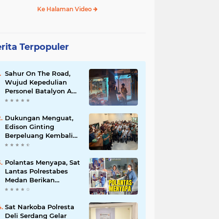
Ke Halaman Video
rita Terpopuler
Sahur On The Road,
Wujud Kepedulian
Personel Batalyon A
Pelopor Satuan
Brimob Polda Sumut
di Dini Hari Ramadhan
Dukungan Menguat,
Edison Ginting
Berpeluang Kembali
Pimpin Wartawan
Pemko Medan
Polantas Menyapa, Sat
Lantas Polrestabes
Medan Berikan
Layanan Humanis
untuk Pendaftaran
Pemohon SIM
Sat Narkoba Polresta
Deli Serdang Gelar