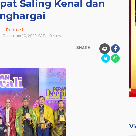
pat Saling Kenal dan
nghargai
Redaksi
| Desember 10, 2023 WIB |
0
Views
SHARE
🖨️
Vi