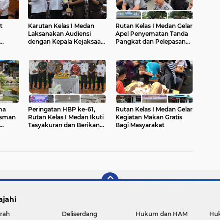
t
Karutan Kelas I Medan
Rutan Kelas I Medan Gelar
Laksanakan Audiensi
Apel Penyematan Tanda
dengan Kepala Kejaksaan
Pangkat dan Pelepasan
dan
Negeri Medan
Pegawai Purna Tugas
ma
Peringatan HBP ke-61,
Rutan Kelas I Medan Gelar
sman
Rutan Kelas I Medan Ikuti
Kegiatan Makan Gratis
Tasyakuran dan Berikan
Bagi Masyarakat
Penghargaan
ajahi
rah
Deliserdang
Hukum dan HAM
Huk