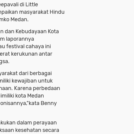
avali di Little
mpaikan masyarakat Hindu
mko Medan.
an dan Kebudayaan Kota
am laporannya
 festival cahaya ini
rat kerukunan antar
gsa.
yarakat dari berbagai
liki kewajiban untuk
amaan. Karena perbedaan
imiliki kota Medan
monisannya,"kata Benny
lakukan dalam perayaan
ksaan kesehatan secara