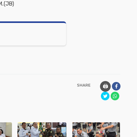
M.(JB)
SHARE
🖨️