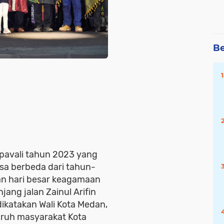
Baca Juga
:
Rutan Kelas
I Medan
Be
Berikan
Extrafooding
Kepada
Warga
Binaan
Selama
Ramadhan
pavali tahun 2023 yang
sa berbeda dari tahun-
n hari besar keagamaan
jang jalan Zainul Arifin
i dikatakan Wali Kota Medan,
uruh masyarakat Kota