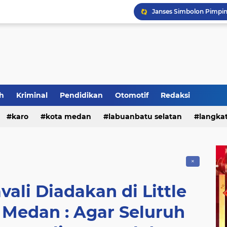
Polres Tanah Karo Gela
h
Kriminal
Pendidikan
Otomotif
Redaksi
karo
kota medan
labuanbatu selatan
langka
tebing tinggi
✕
ali Diadakan di Little
a Medan : Agar Seluruh