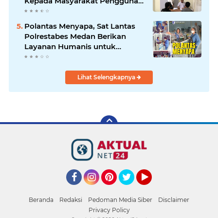
Kepada Masyarakat Pengguna
Narkotika di Posko Kampung
Bersih Narkoba
Polantas Menyapa, Sat Lantas
Polrestabes Medan Berikan
Layanan Humanis untuk
Pendaftaran Pemohon SIM
Lihat Selengkapnya
Facebook
Instagram
Pinterest
Twitter
YouTube
Beranda
Redaksi
Pedoman Media Siber
Disclaimer
Privacy Policy