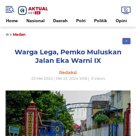
Home
Nasional
Daerah
Polri
Politik
Opini
›
Medan
✕
Warga Lega, Pemko Muluskan
Jalan Eka Warni IX
Redaksi
23 Mei 2024 | Mei 23, 2024 WIB |
0
Views