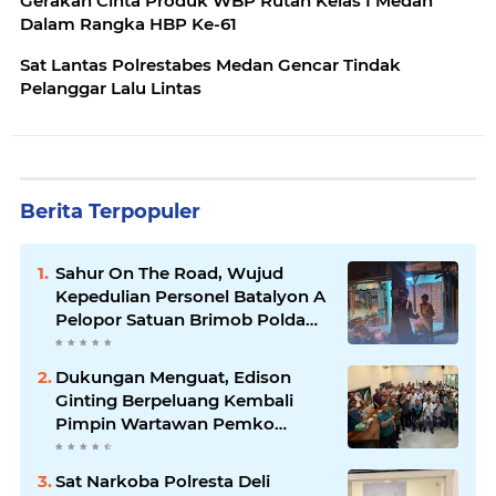
Gerakan Cinta Produk WBP Rutan Kelas I Medan
Dalam Rangka HBP Ke-61
Sat Lantas Polrestabes Medan Gencar Tindak
Pelanggar Lalu Lintas
Berita Terpopuler
Sahur On The Road, Wujud
Kepedulian Personel Batalyon A
Pelopor Satuan Brimob Polda
Sumut di Dini Hari Ramadhan
Dukungan Menguat, Edison
Ginting Berpeluang Kembali
Pimpin Wartawan Pemko
Medan
Sat Narkoba Polresta Deli