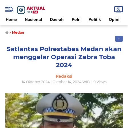
Home
Nasional
Daerah
Polri
Politik
Opini
›
Medan
✕
Satlantas Polrestabes Medan akan
menggelar Operasi Zebra Toba
2024
Redaksi
14 Oktober 2024 | Oktober 14, 2024 WIB |
0
Views