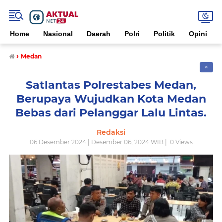
Home
Nasional
Daerah
Polri
Politik
Opini
›
Medan
✕
Satlantas Polrestabes Medan,
Berupaya Wujudkan Kota Medan
Bebas dari Pelanggar Lalu Lintas.
Redaksi
06 Desember 2024 | Desember 06, 2024 WIB |
0
Views