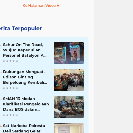
Ke Halaman Video
rita Terpopuler
Sahur On The Road,
Wujud Kepedulian
Personel Batalyon A
Pelopor Satuan
Brimob Polda Sumut
di Dini Hari Ramadhan
Dukungan Menguat,
Edison Ginting
Berpeluang Kembali
Pimpin Wartawan
Pemko Medan
SMAN 13 Medan
Klarifikasi Pengelolaan
Dana BOS dalam
Audiensi Bersama
GMPSU
Sat Narkoba Polresta
Deli Serdang Gelar