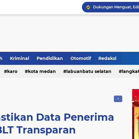
h
Kriminal
Pendidikan
Otomotif
Redaksi
Polres Tanah Karo Gela
karo
kota medan
labuanbatu selatan
langka
tebing tinggi
✕
tikan Data Penerima
BLT Transparan