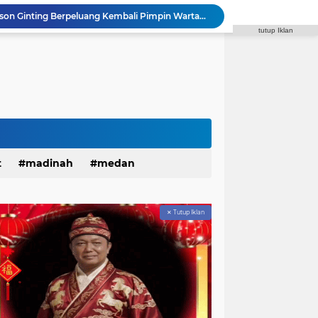
Dukungan Menguat, Edison Ginting Berpeluang Kembali Pimpin Wartawan Pemko Medan
tutup Iklan
Sahur On The Road, Wujud Kepedulian Personel Batalyon A Pelopor Satuan Brimob Polda Sumut di Dini Hari Ramadhan
Polda Sumut Tambah 10 Orang Diamankan, Total 17 Terkait Tambang Ilegal di Perbatasan Tapsel–Madina
Masyarakat Serbu Program Mudik Gratis Bareng Pemko Medan 2026, Kuota 4.000 Kursi Ludes dalam Sekejap
Kapolda Sumut Lakukan Tes Urine Serentak Tindaklanjuti Instruksi Kapolri dalam Rapim 2026
Janses Simbolon Pimpin Hanura Kota Medan, Target Tingkatkan Kursi DPRD
Rakornispen TNI 2026 Tingkatkan Silaturahmi dan Sinergi dalam Menghadapi Perang Informasi
Polantas Menyapa, Sat Lantas Polrestabes Medan Berikan Layanan Humanis untuk Pendaftaran Pemohon SIM
r Patroli Malam Antisipasi Gangguan Kamtibmas
t
madinah
medan
SMAN 13 Medan Klarifikasi Pengelolaan Dana BOS dalam Audiensi Bersama GMPSU
✕ Tutup Iklan