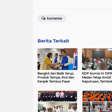
komentar
Berita Terkait
Bangkit dari Balik Jeruji,
RDP Komisi IV DP
Produk Tempe, Roti dan
Medan Tetap Ambil
Keripik Tembus Pasar
Keputusan, Tembok
View Belum Berizin