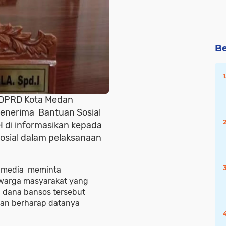
Be
 DPRD Kota Medan
penerima Bantuan Sosial
H di informasikan kepada
osial dalam pelaksanaan
ak media meminta
warga masyarakat yang
 dana bansos tersebut
 dan berharap datanya