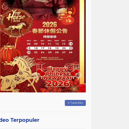
✕ Tutup Iklan
deo Terpopuler