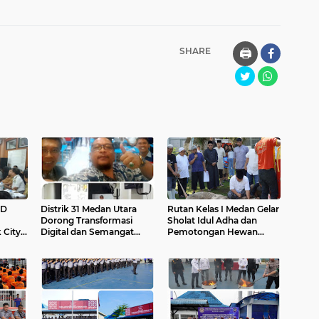
SHARE
🖨️
RD
Distrik 31 Medan Utara
Rutan Kelas I Medan Gelar
Dorong Transformasi
Sholat Idul Adha dan
 City
Digital dan Semangat
Pemotongan Hewan
Naposo melalui Seminar
Qurban
Inspiratif