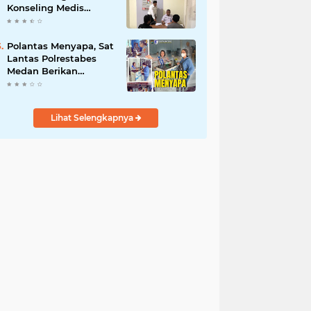
Konseling Medis
Kepada Masyarakat
Pengguna Narkotika
di Posko Kampung
Polantas Menyapa, Sat
Bersih Narkoba
Lantas Polrestabes
Medan Berikan
Layanan Humanis
untuk Pendaftaran
Pemohon SIM
Lihat Selengkapnya