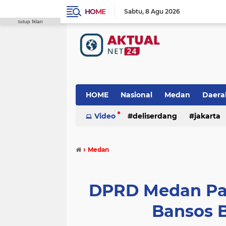
HOME
Sabtu
8 Agu 2026
tutup Iklan
HOME
Nasional
Medan
Daera
Video
deliserdang
jakarta
padang lawas
polres tanah karo
›
Medan
DPRD Medan Pas
Bansos 