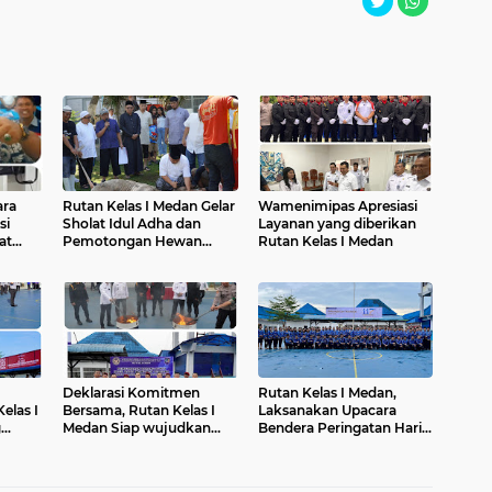
ara
Rutan Kelas I Medan Gelar
Wamenimipas Apresiasi
si
Sholat Idul Adha dan
Layanan yang diberikan
at
Pemotongan Hewan
Rutan Kelas I Medan
minar
Qurban
Deklarasi Komitmen
Rutan Kelas I Medan,
elas I
Bersama, Rutan Kelas I
Laksanakan Upacara
g
Medan Siap wujudkan
Bendera Peringatan Hari
Rutan Terbebas dari
Kebangkitan Nasional
Peredaran Narkoba dan
Handphone