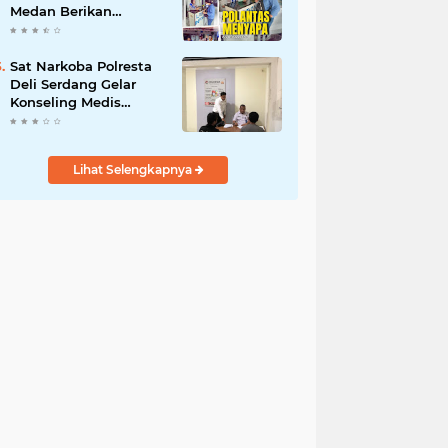
Medan Berikan
Layanan Humanis
untuk Pendaftaran
Pemohon SIM
Sat Narkoba Polresta
Deli Serdang Gelar
Konseling Medis
Kepada Masyarakat
Pengguna Narkotika
di Posko Kampung
Lihat Selengkapnya
Bersih Narkoba