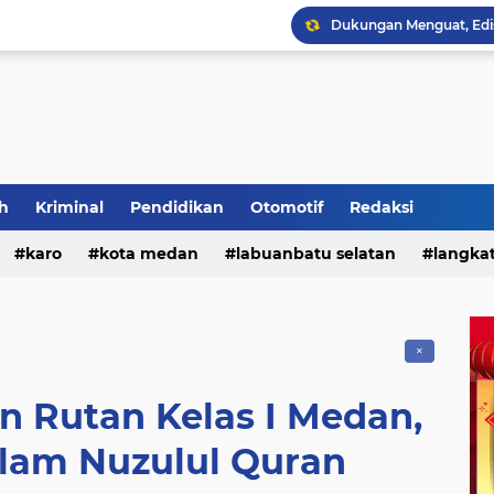
h
Kriminal
Pendidikan
Otomotif
Redaksi
Polres Tanah Karo Gela
karo
kota medan
labuanbatu selatan
langka
tebing tinggi
✕
n Rutan Kelas I Medan,
alam Nuzulul Quran