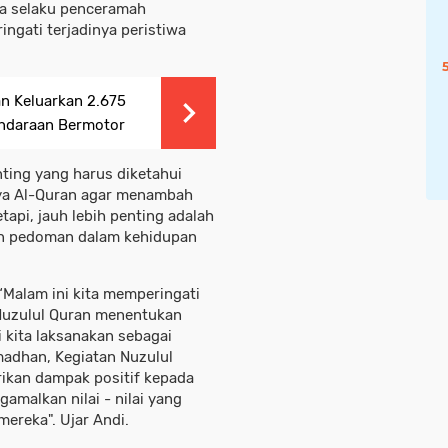
na selaku penceramah
gati terjadinya peristiwa
n Keluarkan 2.675
ndaraan Bermotor
nting yang harus diketahui
ya Al-Quran agar menambah
tapi, jauh lebih penting adalah
an pedoman dalam kehidupan
“Malam ini kita memperingati
 Nuzulul Quran menentukan
 kita laksanakan sebagai
madhan, Kegiatan Nuzulul
ikan dampak positif kepada
amalkan nilai - nilai yang
ereka". Ujar Andi.