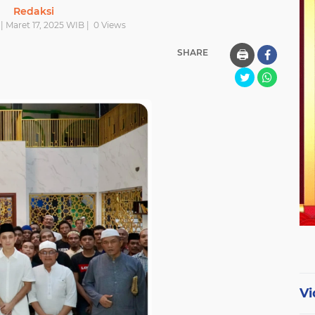
Redaksi
| Maret 17, 2025 WIB |
0
Views
SHARE
🖨️
Vi