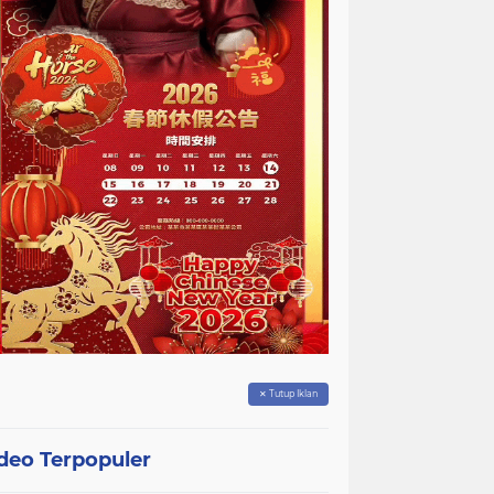
✕ Tutup Iklan
deo Terpopuler