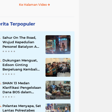
Ke Halaman Video
rita Terpopuler
Sahur On The Road,
Wujud Kepedulian
Personel Batalyon A
Pelopor Satuan
Brimob Polda Sumut
di Dini Hari Ramadhan
Dukungan Menguat,
Edison Ginting
Berpeluang Kembali
Pimpin Wartawan
Pemko Medan
SMAN 13 Medan
Klarifikasi Pengelolaan
Dana BOS dalam
Audiensi Bersama
GMPSU
Polantas Menyapa, Sat
Lantas Polrestabes