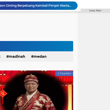
Dukungan Menguat, Edison Ginting Berpeluang Kembali Pimpin Wartawan Pemko Medan
tutup Iklan
Sahur On The Road, Wujud Kepedulian Personel Batalyon A Pelopor Satuan Brimob Polda Sumut di Dini Hari Ramadhan
Polda Sumut Tambah 10 Orang Diamankan, Total 17 Terkait Tambang Ilegal di Perbatasan Tapsel–Madina
Masyarakat Serbu Program Mudik Gratis Bareng Pemko Medan 2026, Kuota 4.000 Kursi Ludes dalam Sekejap
Kapolda Sumut Lakukan Tes Urine Serentak Tindaklanjuti Instruksi Kapolri dalam Rapim 2026
Janses Simbolon Pimpin Hanura Kota Medan, Target Tingkatkan Kursi DPRD
Rakornispen TNI 2026 Tingkatkan Silaturahmi dan Sinergi dalam Menghadapi Perang Informasi
Polantas Menyapa, Sat Lantas Polrestabes Medan Berikan Layanan Humanis untuk Pendaftaran Pemohon SIM
r Patroli Malam Antisipasi Gangguan Kamtibmas
t
madinah
medan
SMAN 13 Medan Klarifikasi Pengelolaan Dana BOS dalam Audiensi Bersama GMPSU
✕ Tutup Iklan