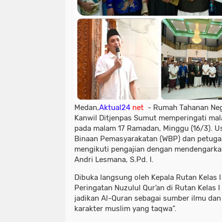
Medan,
Aktual24
net
- Rumah Tahanan Nega
Kanwil Ditjenpas Sumut memperingati mal
pada malam 17 Ramadan, Minggu (16/3). Us
Binaan Pemasyarakatan (WBP) dan petuga
mengikuti pengajian dengan mendengarka
Andri Lesmana, S.Pd. I.
Dibuka langsung oleh Kepala Rutan Kelas I
Peringatan Nuzulul Qur’an di Rutan Kelas
jadikan Al-Quran sebagai sumber ilmu da
karakter muslim yang taqwa”.