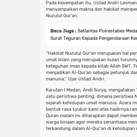
Pada kesempatan itu, Ustad Andri Lesma
menyampaikan makna dan hakikat memperin
Nuzulul Qur'an.
Baca Juga :
Satlantas Polrestabes Meda
Surat Teguran Kepada Pengendaraan Ke
“Hakikat Nuzulul Qur’an merupakan hal pe
umat Islam yang merupakan bulan turunn
keteguhan iman kepada kitab Allah SWT. Te
menjadikan Al-Qur’an sebagai petunjuk d
manusia,”. Ujar Ustad Andri.
Karutan I Medan, Andi Surya, mengatakan 
satu peristiwa penting, dimana peristiwa
sejarah kehidupan umat manusia. Acara ini
bentuk rasa syukur kami atas hadirnya ra
Quran malam ini diharapkan dapat member
warga binaan agar mereka senantiasa meng
terkandung dalam Al-Qur'an di kehidupan m