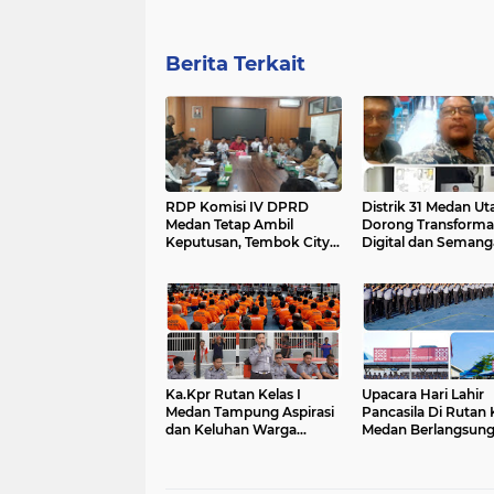
Berita Terkait
RDP Komisi IV DPRD
Distrik 31 Medan Ut
Medan Tetap Ambil
Dorong Transforma
Keputusan, Tembok City
Digital dan Semang
View Belum Berizin
Naposo melalui Se
Inspiratif
Ka.Kpr Rutan Kelas I
Upacara Hari Lahir
Medan Tampung Aspirasi
Pancasila Di Rutan K
dan Keluhan Warga
Medan Berlangsun
Binaan
Khidmat