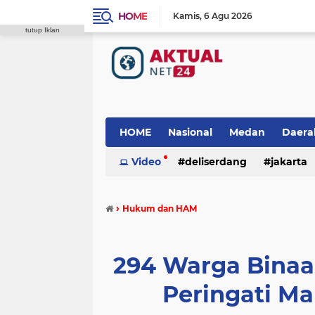
HOME
Kamis
6 Agu 2026
tutup Iklan
HOME
Nasional
Medan
Daera
Video
deliserdang
jakarta
padang lawas
polres tanah karo
›
Hukum dan HAM
294 Warga Binaa
Peringati M