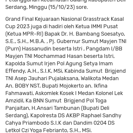
Serdang, Minggu (15/10/23) sore.
Grand Final Kejuaraan Nasional Grasstrack Kasal
Cup 2023 juga di hadiri oleh Ketua IMMI Pusat
(Ketua MPR-RI) Bapak Dr. H. Bambang Soesatyo,
S.E., S.H., M.B.A. , Pj. Gubernur Sumut Mayjen TNI
(Purn) Hassanudin beserta Istri , Pangdam I/BB
Mayjen TNI Mochammad Hasan beserta Istri,
Kapolda Sumut Irjen Pol Agung Setya Imam
Effendy, A.H., S.I.K, MSi, Kabinda Sumut Brigjend
TNI Asep Jauhari Pujalaksana, Walikota Medan
An. BOBY NST, Bupati Mojokerto an. Ikfina
Fahmawati, Askomlek Kosek I Medan Kolonel Lek
Amzidil, Ka BNN Sumut Brigjend Pol Toga
Panjaitan, H.Ansari Tambunan (Bupati Deli
Serdang), Kapolresta DS AKBP Raphael Sandhy
Cahya Priambodo S.I.K dan Dandim 0204 DS
Letkol Czi Yoga Febrianto, S.H., MSi.