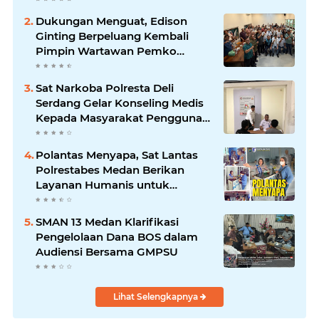
Dukungan Menguat, Edison
Ginting Berpeluang Kembali
Pimpin Wartawan Pemko
Medan
Sat Narkoba Polresta Deli
Serdang Gelar Konseling Medis
Kepada Masyarakat Pengguna
Narkotika di Posko Kampung
Bersih Narkoba
Polantas Menyapa, Sat Lantas
Polrestabes Medan Berikan
Layanan Humanis untuk
Pendaftaran Pemohon SIM
SMAN 13 Medan Klarifikasi
Pengelolaan Dana BOS dalam
Audiensi Bersama GMPSU
Lihat Selengkapnya