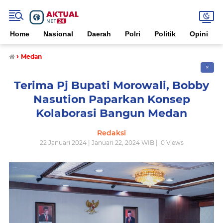
Home
Nasional
Daerah
Polri
Politik
Opini
›
Medan
✕
Terima Pj Bupati Morowali, Bobby
Nasution Paparkan Konsep
Kolaborasi Bangun Medan
Redaksi
22 Januari 2024 | Januari 22, 2024 WIB |
0
Views