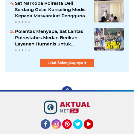
Sat Narkoba Polresta Deli
Serdang Gelar Konseling Medis
Kepada Masyarakat Pengguna
Narkotika di Posko Kampung
Bersih Narkoba
Polantas Menyapa, Sat Lantas
Polrestabes Medan Berikan
Layanan Humanis untuk
Pendaftaran Pemohon SIM
Lihat Selengkapnya
Facebook
Instagram
Pinterest
Twitter
YouTube