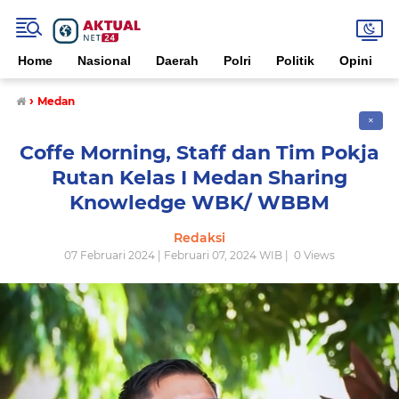
Home
Nasional
Daerah
Polri
Politik
Opini
›
Medan
✕
Coffe Morning, Staff dan Tim Pokja
Rutan Kelas I Medan Sharing
Knowledge WBK/ WBBM
Redaksi
07 Februari 2024 | Februari 07, 2024 WIB |
0
Views