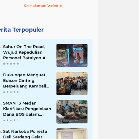
Ke Halaman Video
rita Terpopuler
Sahur On The Road,
Wujud Kepedulian
Personel Batalyon A
Pelopor Satuan
Brimob Polda Sumut
di Dini Hari Ramadhan
Dukungan Menguat,
Edison Ginting
Berpeluang Kembali
Pimpin Wartawan
Pemko Medan
SMAN 13 Medan
Klarifikasi Pengelolaan
Dana BOS dalam
Audiensi Bersama
GMPSU
Sat Narkoba Polresta
Deli Serdang Gelar