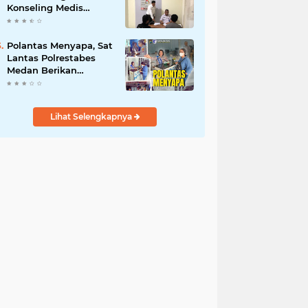
Konseling Medis
Kepada Masyarakat
Pengguna Narkotika
di Posko Kampung
Polantas Menyapa, Sat
Bersih Narkoba
Lantas Polrestabes
Medan Berikan
Layanan Humanis
untuk Pendaftaran
Pemohon SIM
Lihat Selengkapnya