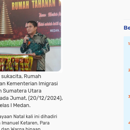
Be
 sukacita, Rumah
an Kementerian Imigrasi
h Sumatera Utara
ada Jumat, (20/12/2024),
elas I Medan.
an Natal kali ini dihadiri
a Imanuel Ketaren, Para
i dan Warga binaan