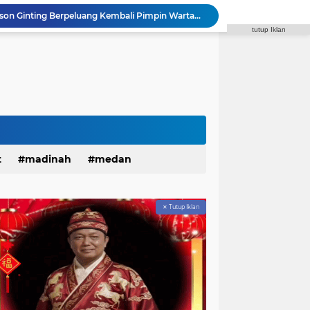
Dukungan Menguat, Edison Ginting Berpeluang Kembali Pimpin Wartawan Pemko Medan
tutup Iklan
Sahur On The Road, Wujud Kepedulian Personel Batalyon A Pelopor Satuan Brimob Polda Sumut di Dini Hari Ramadhan
Polda Sumut Tambah 10 Orang Diamankan, Total 17 Terkait Tambang Ilegal di Perbatasan Tapsel–Madina
Masyarakat Serbu Program Mudik Gratis Bareng Pemko Medan 2026, Kuota 4.000 Kursi Ludes dalam Sekejap
Kapolda Sumut Lakukan Tes Urine Serentak Tindaklanjuti Instruksi Kapolri dalam Rapim 2026
Janses Simbolon Pimpin Hanura Kota Medan, Target Tingkatkan Kursi DPRD
Rakornispen TNI 2026 Tingkatkan Silaturahmi dan Sinergi dalam Menghadapi Perang Informasi
Polantas Menyapa, Sat Lantas Polrestabes Medan Berikan Layanan Humanis untuk Pendaftaran Pemohon SIM
r Patroli Malam Antisipasi Gangguan Kamtibmas
t
madinah
medan
SMAN 13 Medan Klarifikasi Pengelolaan Dana BOS dalam Audiensi Bersama GMPSU
✕ Tutup Iklan