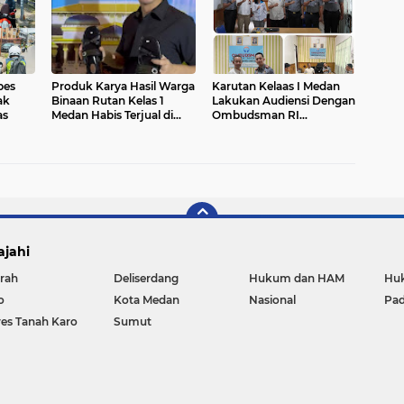
bes
Produk Karya Hasil Warga
Karutan Kelaas I Medan
ak
Binaan Rutan Kelas 1
Lakukan Audiensi Dengan
as
Medan Habis Terjual di
Ombudsman RI
IPPAFEST 2025
Perwakilan Sumut
ajahi
rah
Deliserdang
Hukum dan HAM
Huk
o
Kota Medan
Nasional
Pa
res Tanah Karo
Sumut