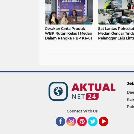
Gerakan Cinta Produk
Sat Lantas Polresta
WBP Rutan Kelas I Medan
Medan Gencar Tind
Dalam Rangka HBP Ke-61
Pelanggar Lalu Lint
Jel
Dae
Kar
Pol
Connect With Us
Facebook
Instagram
Pinterest
Twitter
YouTube