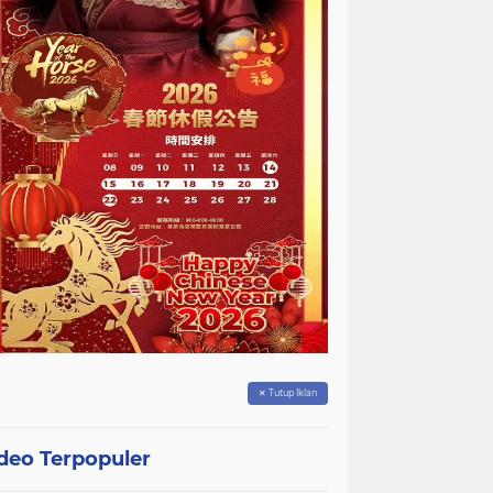
✕ Tutup Iklan
deo Terpopuler