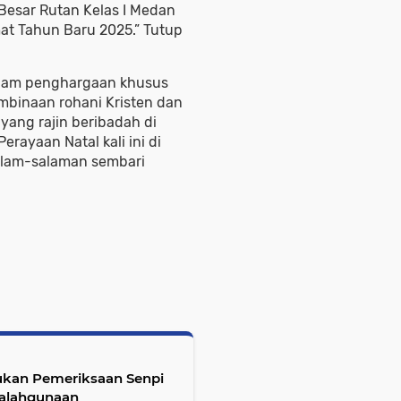
Besar Rutan Kelas I Medan
t Tahun Baru 2025.” Tutup
iagam penghargaan khusus
mbinaan rohani Kristen dan
yang rajin beribadah di
erayaan Natal kali ini di
alam-salaman sembari
kukan Pemeriksaan Senpi
yalahgunaan