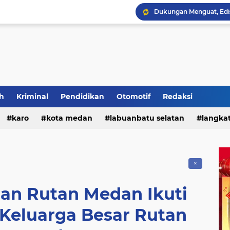
h
Kriminal
Pendidikan
Otomotif
Redaksi
Polres Tanah Karo Gela
karo
kota medan
labuanbatu selatan
langka
tebing tinggi
✕
an Rutan Medan Ikuti
 Keluarga Besar Rutan