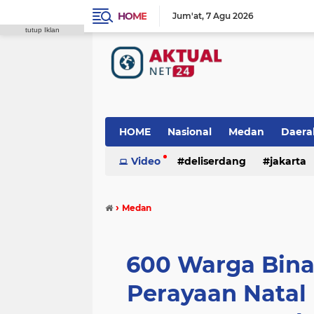
HOME
Jum'at
7 Agu 2026
tutup Iklan
HOME
Nasional
Medan
Daera
Video
deliserdang
jakarta
padang lawas
polres tanah karo
›
Medan
600 Warga Bina
Perayaan Natal