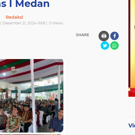
as I Medan
Redaksi
| Desember 21, 2024 WIB |
0
Views
SHARE
🖨️
Vi