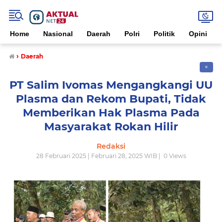
Home
Nasional
Daerah
Polri
Politik
Opini
›
Daerah
✕
PT Salim Ivomas Mengangkangi UU
Plasma dan Rekom Bupati, Tidak
Memberikan Hak Plasma Pada
Masyarakat Rokan Hilir
Redaksi
28 Februari 2025 | Februari 28, 2025 WIB |
0
Views