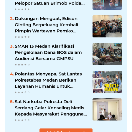
Pelopor Satuan Brimob Polda
Sumut di Dini Hari Ramadhan
Dukungan Menguat, Edison
Ginting Berpeluang Kembali
Pimpin Wartawan Pemko
Medan
SMAN 13 Medan Klarifikasi
Pengelolaan Dana BOS dalam
Audiensi Bersama GMPSU
Polantas Menyapa, Sat Lantas
Polrestabes Medan Berikan
Layanan Humanis untuk
Pendaftaran Pemohon SIM
Sat Narkoba Polresta Deli
Serdang Gelar Konseling Medis
Kepada Masyarakat Pengguna
Narkotika di Posko Kampung
Bersih Narkoba