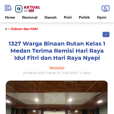
Home
Nasional
Daerah
Polri
Politik
Opini
›
Hukum dan HAM
✕
1327 Warga Binaan Rutan Kelas 1
Medan Terima Remisi Hari Raya
Idul Fitri dan Hari Raya Nyepi
Redaksi
29 Maret 2025 | Maret 29, 2025 WIB |
0
Views