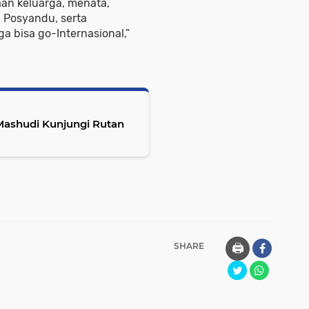
an keluarga, menata,
Posyandu, serta
 bisa go-Internasional,”
Mashudi Kunjungi Rutan
SHARE
🖨️