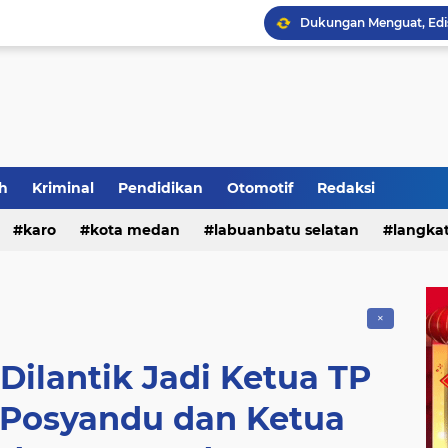
h
Kriminal
Pendidikan
Otomotif
Redaksi
Polres Tanah Karo Gela
karo
kota medan
labuanbatu selatan
langka
tebing tinggi
✕
Dilantik Jadi Ketua TP
 Posyandu dan Ketua