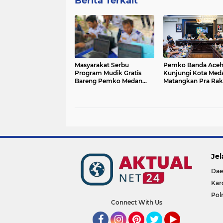
Berita Terkait
Masyarakat Serbu
Pemko Banda Ace
Program Mudik Gratis
Kunjungi Kota Med
Bareng Pemko Medan
Matangkan Pra Rak
2026, Kuota 4.000 Kursi
Raker Komwil I Ape
Ludes dalam Sekejap
2026
Jel
Dae
Kar
Pol
Connect With Us