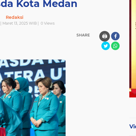
da Kota Medan
Redaksi
| Maret 13, 2025 WIB |
0
Views
SHARE
🖨️
Vi