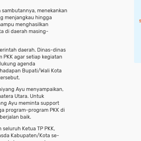
m sambutannya, menekankan
ng menjangkau hingga
 mampu menghasilkan
a di daerah masing-
erintah daerah. Dinas-dinas
m PKK agar setiap kegiatan
ndukung agenda
hadapan Bupati/Wali Kota
tersebut.
ahiyang Ayu menyampaikan,
atera Utara. Untuk
ang Ayu meminta support
gga program-program PKK di
erjalan baik.
n seluruh Ketua TP PKK,
asda Kabupaten/Kota se-