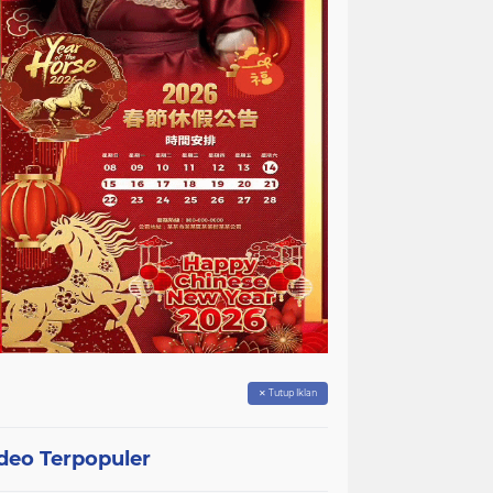
✕ Tutup Iklan
deo Terpopuler