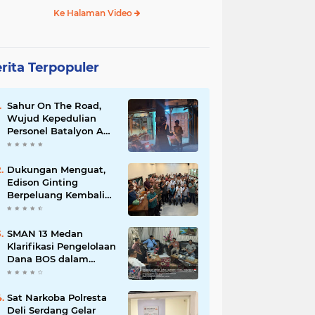
Ke Halaman Video
rita Terpopuler
Sahur On The Road,
Wujud Kepedulian
Personel Batalyon A
Pelopor Satuan
Brimob Polda Sumut
di Dini Hari Ramadhan
Dukungan Menguat,
Edison Ginting
Berpeluang Kembali
Pimpin Wartawan
Pemko Medan
SMAN 13 Medan
Klarifikasi Pengelolaan
Dana BOS dalam
Audiensi Bersama
GMPSU
Sat Narkoba Polresta
Deli Serdang Gelar