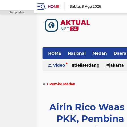
HOME
Sabtu
8 Agu 2026
tutup Iklan
HOME
Nasional
Medan
Daera
Video
deliserdang
jakarta
padang lawas
polres tanah karo
›
Pemko Medan
Airin Rico Waas 
PKK, Pembina