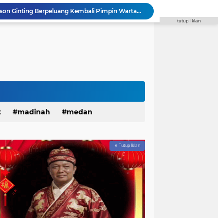
Sahur On The Road, Wujud Kepedulian Personel Batalyon A Pelopor Satuan Brimob Polda Sumut di Dini Hari Ramadhan
tutup Iklan
Polda Sumut Tambah 10 Orang Diamankan, Total 17 Terkait Tambang Ilegal di Perbatasan Tapsel–Madina
Masyarakat Serbu Program Mudik Gratis Bareng Pemko Medan 2026, Kuota 4.000 Kursi Ludes dalam Sekejap
Kapolda Sumut Lakukan Tes Urine Serentak Tindaklanjuti Instruksi Kapolri dalam Rapim 2026
Janses Simbolon Pimpin Hanura Kota Medan, Target Tingkatkan Kursi DPRD
Rakornispen TNI 2026 Tingkatkan Silaturahmi dan Sinergi dalam Menghadapi Perang Informasi
Polantas Menyapa, Sat Lantas Polrestabes Medan Berikan Layanan Humanis untuk Pendaftaran Pemohon SIM
r Patroli Malam Antisipasi Gangguan Kamtibmas
SMAN 13 Medan Klarifikasi Pengelolaan Dana BOS dalam Audiensi Bersama GMPSU
t
madinah
medan
Dukungan Menguat, Edison Ginting Berpeluang Kembali Pimpin Wartawan Pemko Medan
✕ Tutup Iklan