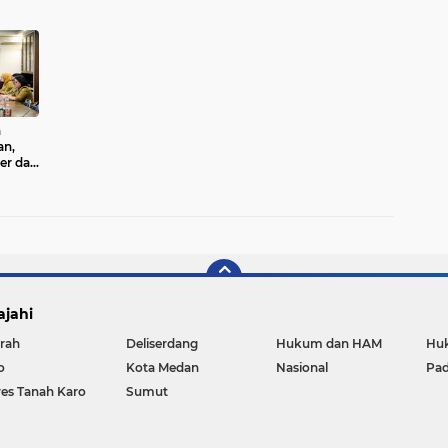
h
an,
er dan
ksi
ajahi
rah
Deliserdang
Hukum dan HAM
Huk
o
Kota Medan
Nasional
Pa
res Tanah Karo
Sumut