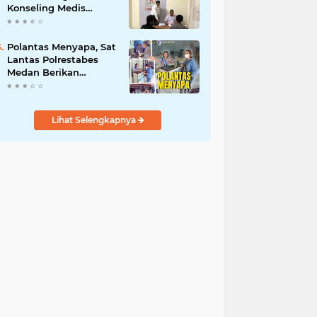
Konseling Medis
Kepada Masyarakat
Pengguna Narkotika
di Posko Kampung
Polantas Menyapa, Sat
Bersih Narkoba
Lantas Polrestabes
Medan Berikan
Layanan Humanis
untuk Pendaftaran
Pemohon SIM
Lihat Selengkapnya