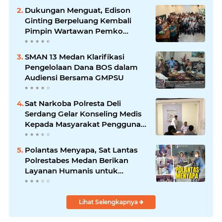
Dukungan Menguat, Edison
Ginting Berpeluang Kembali
Pimpin Wartawan Pemko
Medan
SMAN 13 Medan Klarifikasi
Pengelolaan Dana BOS dalam
Audiensi Bersama GMPSU
Sat Narkoba Polresta Deli
Serdang Gelar Konseling Medis
Kepada Masyarakat Pengguna
Narkotika di Posko Kampung
Bersih Narkoba
Polantas Menyapa, Sat Lantas
Polrestabes Medan Berikan
Layanan Humanis untuk
Pendaftaran Pemohon SIM
Lihat Selengkapnya