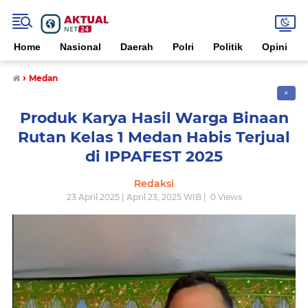
Home
Nasional
Daerah
Polri
Politik
Opini
›
Medan
✕
Produk Karya Hasil Warga Binaan
Rutan Kelas 1 Medan Habis Terjual
di IPPAFEST 2025
Redaksi
23 April 2025 | April 23, 2025 WIB |
0
Views