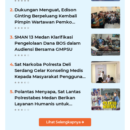
Sumut di Dini Hari Ramadhan
Dukungan Menguat, Edison
Ginting Berpeluang Kembali
Pimpin Wartawan Pemko
Medan
SMAN 13 Medan Klarifikasi
Pengelolaan Dana BOS dalam
Audiensi Bersama GMPSU
Sat Narkoba Polresta Deli
Serdang Gelar Konseling Medis
Kepada Masyarakat Pengguna
Narkotika di Posko Kampung
Bersih Narkoba
Polantas Menyapa, Sat Lantas
Polrestabes Medan Berikan
Layanan Humanis untuk
Pendaftaran Pemohon SIM
Lihat Selengkapnya