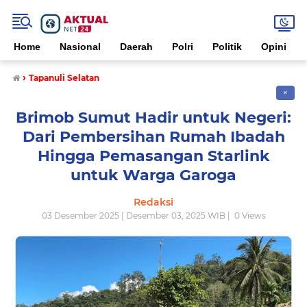
Home
Nasional
Daerah
Polri
Politik
Opini
›
Tapanuli Selatan
✕
Brimob Sumut Hadir untuk Negeri:
Dari Pembersihan Rumah Ibadah
Hingga Pemasangan Starlink
untuk Warga Garoga
Redaksi
03 Desember 2025 | Desember 03, 2025 WIB |
0
Views