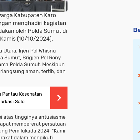
 warga Kabupaten Karo
ngan menghadiri kegiatan
Be
adakan oleh Polda Sumut di
Kamis (10/10/2024).
a Utara, Irjen Pol Whisnu
da Sumut, Brigjen Pol Rony
 utama Polda Sumut. Meskipun
berlangsung aman, tertib, dan
g Pantau Kesehatan
arkasi Solo
 atas tingginya antusiasme
 dapat mempererat persatuan
ang Pemilukada 2024. "Kami
rakat dalam mengikuti