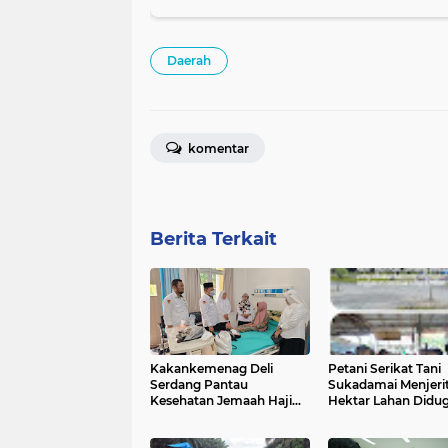
Daerah
komentar
Berita Terkait
Kakankemenag Deli
Petani Serikat Tani
Serdang Pantau
Sukadamai Menjerit
Kesehatan Jemaah Haji
Hektar Lahan Didu
Technical Landing Asal
Diserobot Oknum
Embarkasi Solo
Pejabat