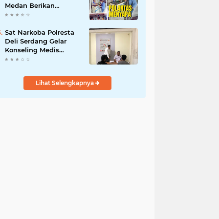
Medan Berikan
Layanan Humanis
untuk Pendaftaran
Pemohon SIM
Sat Narkoba Polresta
Deli Serdang Gelar
Konseling Medis
Kepada Masyarakat
Pengguna Narkotika
di Posko Kampung
Lihat Selengkapnya
Bersih Narkoba