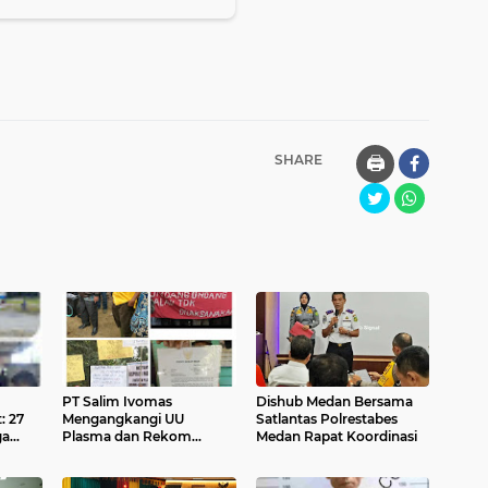
SHARE
🖨️
PT Salim Ivomas
Dishub Medan Bersama
: 27
Mengangkangi UU
Satlantas Polrestabes
ga
Plasma dan Rekom
Medan Rapat Koordinasi
Bupati, Tidak Memberikan
Hak Plasma Pada