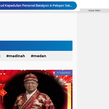
Sahur On The Road, Wujud Kepedulian Personel Batalyon A Pelopor Satuan Brimob Polda Sumut di Dini Hari Ramadhan
tutup Iklan
Polda Sumut Tambah 10 Orang Diamankan, Total 17 Terkait Tambang Ilegal di Perbatasan Tapsel–Madina
Masyarakat Serbu Program Mudik Gratis Bareng Pemko Medan 2026, Kuota 4.000 Kursi Ludes dalam Sekejap
Kapolda Sumut Lakukan Tes Urine Serentak Tindaklanjuti Instruksi Kapolri dalam Rapim 2026
Janses Simbolon Pimpin Hanura Kota Medan, Target Tingkatkan Kursi DPRD
Rakornispen TNI 2026 Tingkatkan Silaturahmi dan Sinergi dalam Menghadapi Perang Informasi
Polantas Menyapa, Sat Lantas Polrestabes Medan Berikan Layanan Humanis untuk Pendaftaran Pemohon SIM
r Patroli Malam Antisipasi Gangguan Kamtibmas
SMAN 13 Medan Klarifikasi Pengelolaan Dana BOS dalam Audiensi Bersama GMPSU
t
madinah
medan
Dukungan Menguat, Edison Ginting Berpeluang Kembali Pimpin Wartawan Pemko Medan
✕ Tutup Iklan