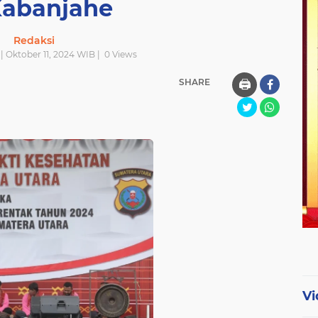
Kabanjahe
Redaksi
| Oktober 11, 2024 WIB |
0
Views
SHARE
🖨️
Vi