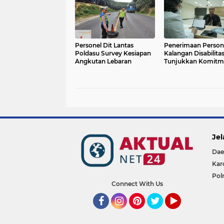
Personel Dit Lantas
Penerimaan Persone
Poldasu Survey Kesiapan
Kalangan Disabilita
Angkutan Lebaran
Tunjukkan Komitm
Kesetaraan Jenderal
Jel
Dae
Kar
Pol
Connect With Us
Facebook
Instagram
Pinterest
Twitter
YouTube