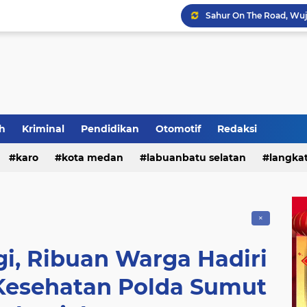
h
Kriminal
Pendidikan
Otomotif
Redaksi
Polres Tanah Karo Gela
karo
kota medan
labuanbatu selatan
langka
tebing tinggi
✕
i, Ribuan Warga Hadiri
 Kesehatan Polda Sumut