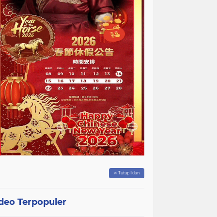
✕ Tutup Iklan
deo Terpopuler