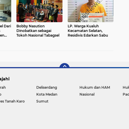
Masyarakat Rokan Hilir
l Dari
Bobby Nasution
LP. Warga Kualuh
s
Dinobatkan sebagai
Kecamatan Selatan,
en
Tokoh Nasional Tabagsel
Residivis Edarkan Sabu
 Sigit
ajahi
rah
Deliserdang
Hukum dan HAM
Huk
o
Kota Medan
Nasional
Pa
res Tanah Karo
Sumut