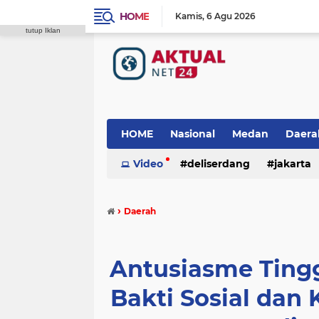
HOME
Kamis
6 Agu 2026
tutup Iklan
HOME
Nasional
Medan
Daera
Video
deliserdang
jakarta
padang lawas
polres tanah karo
›
Daerah
Antusiasme Tingg
Bakti Sosial dan