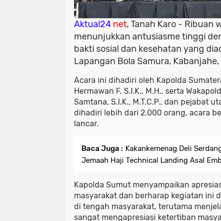
Aktual24
net
, Tanah Karo - Ribuan
menunjukkan antusiasme tinggi de
bakti sosial dan kesehatan yang di
Lapangan Bola Samura, Kabanjahe, 
Acara ini dihadiri oleh Kapolda Sumater
Hermawan F, S.I.K., M.H., serta Wakapol
Samtana, S.I.K., M.T.C.P., dan pejabat
dihadiri lebih dari 2.000 orang, acara 
lancar.
Baca Juga :
Kakankemenag Deli Serdan
Jemaah Haji Technical Landing Asal Emb
Kapolda Sumut menyampaikan apresiasi
masyarakat dan berharap kegiatan ini
di tengah masyarakat, terutama menjel
sangat mengapresiasi ketertiban masya