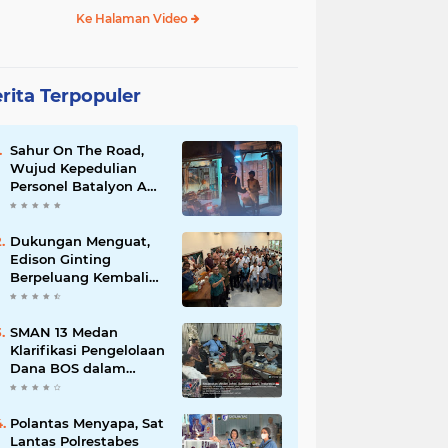
Ke Halaman Video
rita Terpopuler
Sahur On The Road,
Wujud Kepedulian
Personel Batalyon A
Pelopor Satuan
Brimob Polda Sumut
di Dini Hari Ramadhan
Dukungan Menguat,
Edison Ginting
Berpeluang Kembali
Pimpin Wartawan
Pemko Medan
SMAN 13 Medan
Klarifikasi Pengelolaan
Dana BOS dalam
Audiensi Bersama
GMPSU
Polantas Menyapa, Sat
Lantas Polrestabes